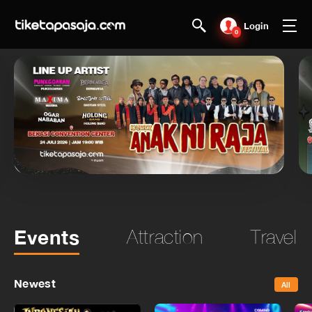
Login
0
Events
Attraction
Travel
Newest
All