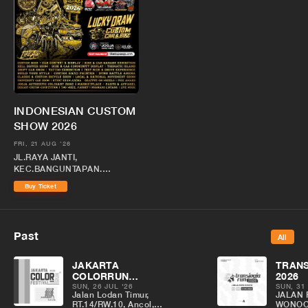
INDONESIAN CUSTOM
SHOW 2026
FRI, 21 AUG '26
JL.RAYA JANTI,
KEC.BANGUNTAPAN,
KABUPATEN BANTUL,
Buy Ticket
DAERAH ISTIMEWA
YOGYAKARTA
Past
All
JAKARTA
TRANS
COLORRUN
2026
FESTIVAL 2026
SUN, 26 JUL '26
SUN, 31
Jalan Lodan Timur,
JALAN 
RT.14/RW.10, Ancol,
WONOC