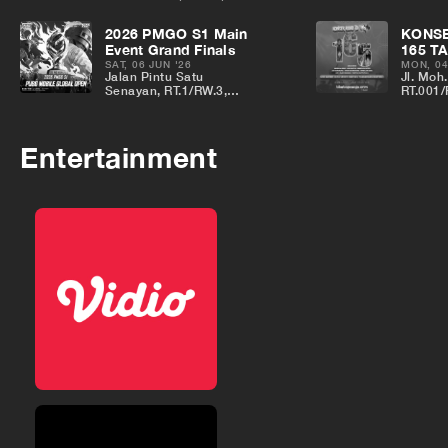
North Jakarta City,
BANGU
Jakarta, Indonesia
KECAM
2026 PMGO S1 Main
KONS
BANGU
Event Grand Finals
165 T
KABUPA
DAERA
BANT
SAT, 06 JUN '26
MON, 04
Jalan Pintu Satu
Jl. Moh.
YOGYAK
Senayan, RT.1/RW.3,
RT.001/
Gelora, Central Jakarta
Nambo 
City, Jakarta, Indonesia
Karawac
Tangera
Entertainment