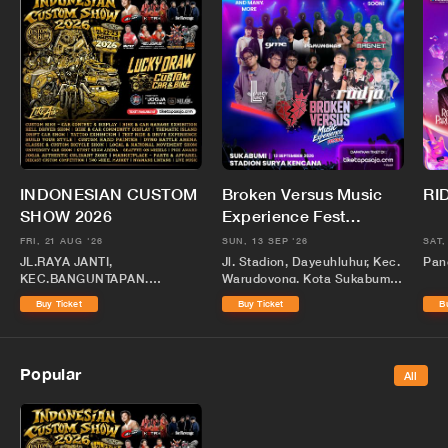
INDONESIAN CUSTOM
Broken Versus Music
RI
SHOW 2026
Experience Fest
Sukabumi
FRI, 21 AUG '26
SUN, 13 SEP '26
SAT,
JL.RAYA JANTI,
Jl. Stadion, Dayeuhluhur, Kec.
Pan
KEC.BANGUNTAPAN,
Warudoyong, Kota Sukabumi,
KABUPATEN BANTUL,
Jawa Barat 43131
Buy Ticket
Buy Ticket
B
DAERAH ISTIMEWA
YOGYAKARTA
Popular
All