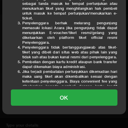
sebagai tanda masuk ke tempat pertunjukan atau
Category Ticket
menukarkan tiket yang menghilangkan hak pembeli
untuk masuk ke tempat pertunjukan/menukarkan e-
ticket.
Penyelenggara berhak melarang pengunjung
memasuki lokasi Acara jika pengunjung tidak dapat
EXPEDITION 1 (lt.1)
SOLD OUT
menunjukkan E-voucher/tiket resmi/gelang yang
view layout
dikeluarkan oleh platform tiket official resmi
Penyelenggara.
Penyelenggara tidak bertanggungjawab atas tiket-
tiket yang dibeli dari situs web atau pihak lain yang
ATTACK ON TWO (lt.2)
SOLD OUT
tidak sah atau bukan kanal resmi dari penyelenggara.
Pembelian dengan kartu kredit ataupun bank transfer
view layout
dapat dikenakan biaya administrasi.
Jika terjadi pembatalan pertunjukkan dikemudian hari
maka uang tiket akan dikembalikan sesuai dengan
ketentuan penyelenggara. Biaya convenient fee yang
THREE SLAYER (lt.3)
SOLD OUT
dibebankan kepada pembeli dengan kartu kredit
view layout
tidak akan dikembalikan.
Penyelenggara dan artis tidak bertanggung jawab
OK
atas kompensasi dan / atau biaya pembatalan untuk
biaya akomodasi (transportasi & penginapan) yang
This prices include taxes and fee admin. Exclude transaction fee
Anda keluarkan apabila festival / acara yang
dibatalkan atau ditunda.
Pembeli tiket dengan ini menyatakan dan memberikan
persetujuan kepada Penyelenggara untuk menerima,
Type your details