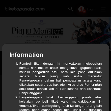
Login
0
Information
PIANO MONSTER VOLUME 2
TAMAN ISMAIL MARZUKI, THEATER BESAR
Pembeli tiket dengan ini menyatakan melepaskan
We keep your ticket(s) for
00:05:00
. After the timer end, we will release your
semua hak hukum untuk mengajukan gugatan balik
ticket
.
melalui pengadilan atau cara lain yang diizinkan
secara hukum yang sah untuk menuntut
Penyelenggara dalam hal pembatalan acara yang
Tickets
Event Description
dilakukan secara sepihak oleh Artis atau Pemerintah
atau untuk alasan lain di luar kendali dan kehendak
Penyelenggara.
REGULAR
Penyelenggara tidak bertanggung jawab atas
kelalaian pembeli tiket yang mengakibatkan E-
PROGRAM
voucher/tiket resmi/gelang jatuh ke tangan orang lain
(dalam penguasaan orang lain) untuk di gunakan